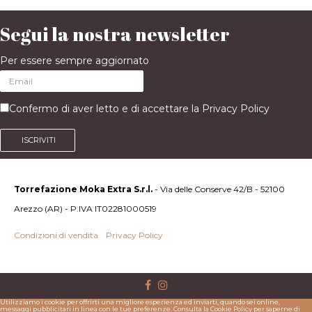
Segui la nostra newsletter
Per essere sempre aggiornato
Confermo di aver letto e di accettare la
Privacy Policy
ISCRIVITI
Torrefazione Moka Extra S.r.l.
- Via delle Conserve 42/B - 52100
Arezzo (AR) - P.IVA IT02281000519
Condizioni di vendita
-
Privacy Policy
Utilizziamo i cookie per offrirti una migliore esperienza ed inviarti, quando sei online,
messaggi pubblicitari in linea con le tue preferenze. Consulta la Cookie Policy per saperne di